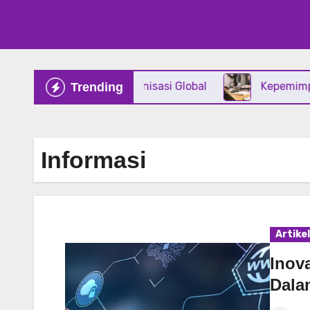
asi Digital Dalam Organisasi Global
Kepemimpinan I
Trending
Informasi
Artikel
Inova
Dala