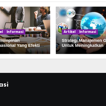
el
Informasi
Artikel
Informasi
mimpinan
Strategi Manajemen G
nasional Yang Efektif
Untuk Meningkatkan
a Globalisasi
Kinerja Organisasi
asi