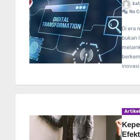
kat
No 
Di era 
bukan l
melain
berkem
inovasi
Artikel
Kepe
Efekt