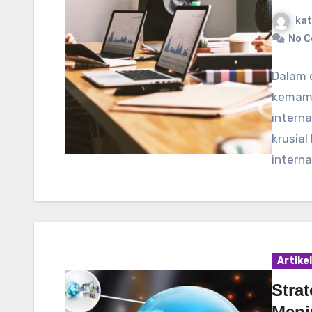
kat
No 
Dalam 
kemamp
interna
krusial
intern
Artikel
Stra
Meni