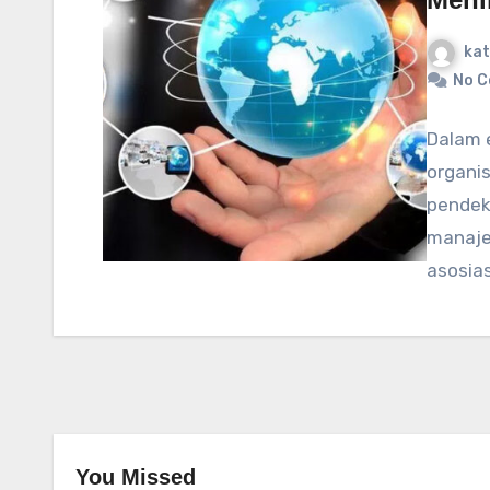
kat
No 
Dalam e
organis
pendek
manaje
asosias
You Missed