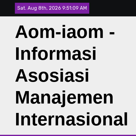
Skip
Sat. Aug 8th, 2026
9:51:10 AM
to
content
Aom-iaom -
Informasi
Asosiasi
Manajemen
Internasional